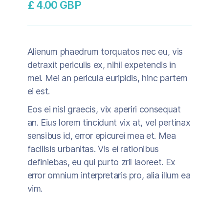
£ 4.00 GBP
Alienum phaedrum torquatos nec eu, vis
detraxit periculis ex, nihil expetendis in
mei. Mei an pericula euripidis, hinc partem
ei est.
Eos ei nisl graecis, vix aperiri consequat
an. Eius lorem tincidunt vix at, vel pertinax
sensibus id, error epicurei mea et. Mea
facilisis urbanitas. Vis ei rationibus
definiebas, eu qui purto zril laoreet. Ex
error omnium interpretaris pro, alia illum ea
vim.